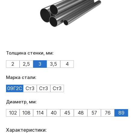
Толщина стенки, мм:
2
2,5
3
3,5
4
Марка стали:
09Г2С
Ст3
Ст3
Ст3
Диаметр, мм:
102
108
114
40
45
48
57
76
89
Характеристики: