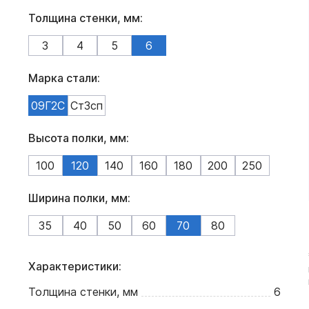
Толщина стенки, мм:
3
4
5
6
Марка стали:
09Г2С
Ст3сп
Высота полки, мм:
100
120
140
160
180
200
250
Ширина полки, мм:
35
40
50
60
70
80
Характеристики:
Толщина стенки, мм
6