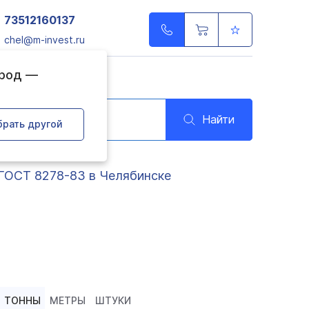
73512160137
chel@m-invest.ru
ород —
Найти
брать другой
ГОСТ 8278-83 в Челябинске
ТОННЫ
МЕТРЫ
ШТУКИ