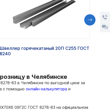
Швеллер горячекатаный 20П С255 ГОСТ
Угол
8240
850
 розницу в Челябинске
278-83 в Челябинске по выгодной цене за
та с помощью
онлайн-калькулятора
и
20Х70Х6 09Г2С ГОСТ 8278-83 на официальном