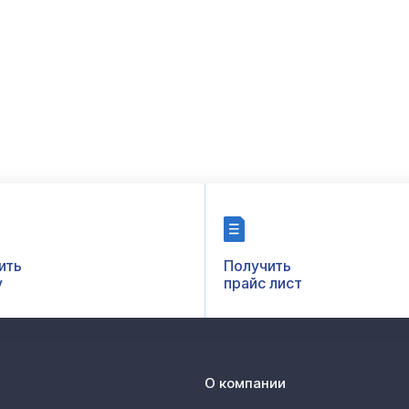
ить
Получить
у
прайс лист
О компании