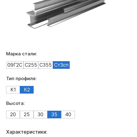
Марка стали:
09Г2С
С255
С355
Ст3сп
Тип профиля:
К1
К2
Высота:
20
25
30
35
40
Характеристики: