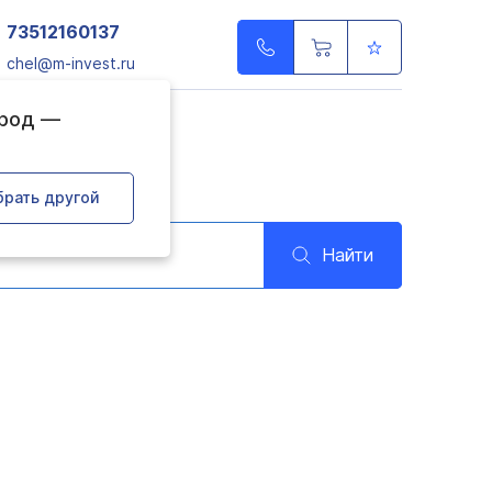
73512160137
chel@m-invest.ru
ород —
брать другой
Найти