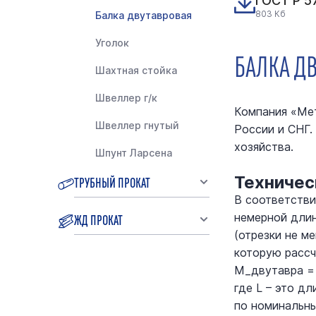
ГОСТ Р 5
803 Кб
Балка двутавровая
Уголок
БАЛКА Д
Шахтная стойка
Швеллер г/к
Компания «Мет
Швеллер гнутый
России и СНГ.
хозяйства.
Шпунт Ларсена
Техничес
ТРУБНЫЙ ПРОКАТ
В соответстви
ЖД ПРОКАТ
немерной длин
(отрезки не м
которую рассч
М_двутавра =
где L – это д
по номинальны