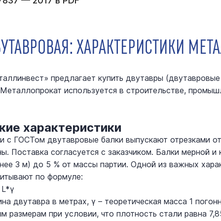
7837 — 2017 в PDF
ВУТАВРОВАЯ: ХАРАКТЕРИСТИКИ МЕ
аллинвест» предлагает купить двутавры (двутавровые 
 Металлопрокат используется в строительстве, промыш
кие характеристики
и с ГОСТом двутавровые балки выпускают отрезками от 
ы. Поставка согласуется с заказчиком. Балки мерной и
енее 3 м) до 5 % от массы партии. Одной из важных хара
итывают по формуле:
 L*γ
лина двутавра в метрах, γ – теоретическая масса 1 пого
м размерам при условии, что плотность стали равна 7,85