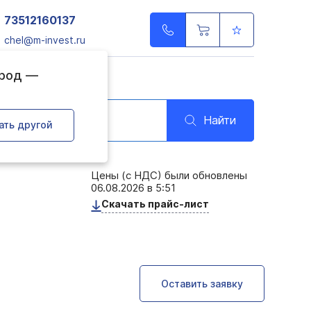
73512160137
chel@m-invest.ru
ород —
Найти
ать другой
Цены (с НДС) были обновлены
06.08.2026 в 5:51
Скачать прайс-лист
Оставить заявку