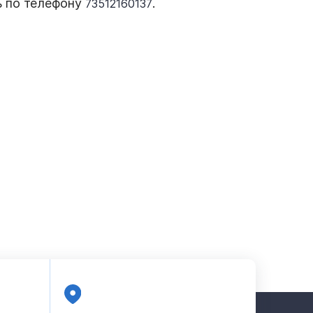
ь по телефону
.
73512160137