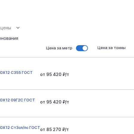
 цены
енования
Цена за тонны
Цена за метр
00Х12 С355 ГОСТ
от 95 420 ₽/т
00Х12 09Г2С ГОСТ
от 95 420 ₽/т
0Х12 Ст3сп/пс ГОСТ
от 85 270 ₽/т