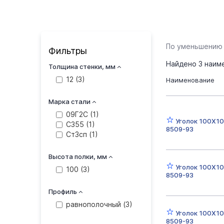
По уменьшению
Фильтры
Найдено
3
наим
Толщина стенки, мм
12 (
3
)
Наименование
Марка стали
09Г2С (
1
)
Уголок 100Х1
С355 (
1
)
8509-93
Ст3сп (
1
)
Высота полки, мм
Уголок 100Х1
100 (
3
)
8509-93
Профиль
равнополочный (
3
)
Уголок 100Х10
8509-93